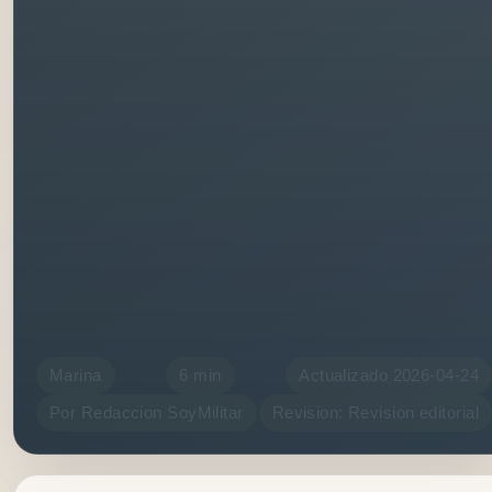
Marina
6 min
Actualizado 2026-04-24
Por Redaccion SoyMilitar
Revision: Revision editorial