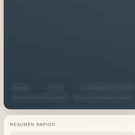
Equipo
7 min
Actualizado 2026-04-15
Por Redaccion SoyMilitar
Revision: Revision editorial
RESUMEN RAPIDO