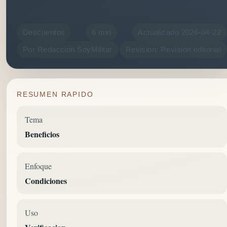
Descuentos
6 min
Actualizado 2026-04-22
Por Redaccion SoyMilitar
Revision: Revision editorial
RESUMEN RAPIDO
Tema
Beneficios
Enfoque
Condiciones
Uso