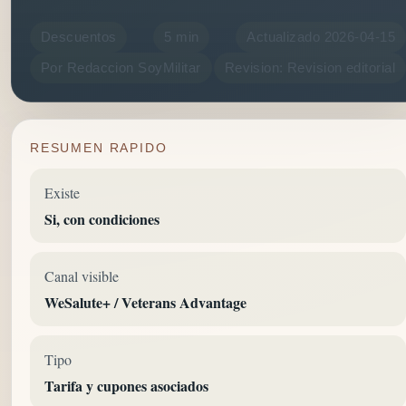
Descuentos
5 min
Actualizado 2026-04-15
Por Redaccion SoyMilitar
Revision: Revision editorial
RESUMEN RAPIDO
Existe
Si, con condiciones
Canal visible
WeSalute+ / Veterans Advantage
Tipo
Tarifa y cupones asociados