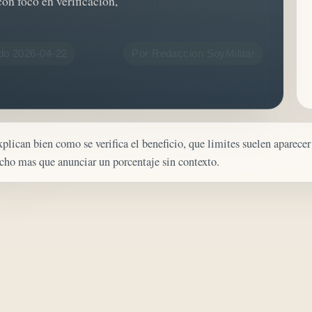
on foco en verificacion,
do 2026-04-22
Por Redaccion SoyMilitar
plican bien como se verifica el beneficio, que limites suelen aparecer
ucho mas que anunciar un porcentaje sin contexto.