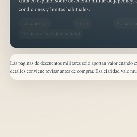
Guia en espanol sobre descuento militar de jcpenney, c
condiciones y limites habituales.
Descuentos
6 min
Actualiza
Revision: Revision editorial
Las paginas de descuentos militares solo aportan valor cuando ex
detalles conviene revisar antes de comprar. Esa claridad vale m