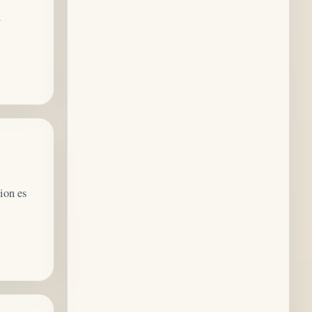
l
ion es