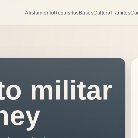
Alistamiento
Requisitos
Bases
Cultura
Tramites
Co
o militar
ney