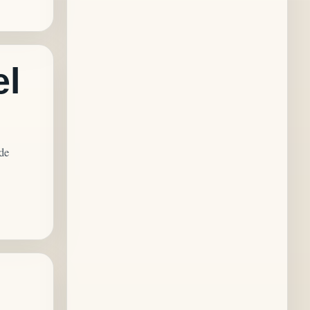
el
ede