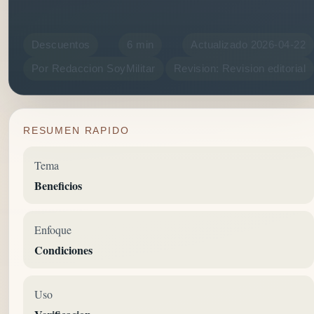
Descuentos
6 min
Actualizado 2026-04-22
Por Redaccion SoyMilitar
Revision: Revision editorial
RESUMEN RAPIDO
Tema
Beneficios
Enfoque
Condiciones
Uso