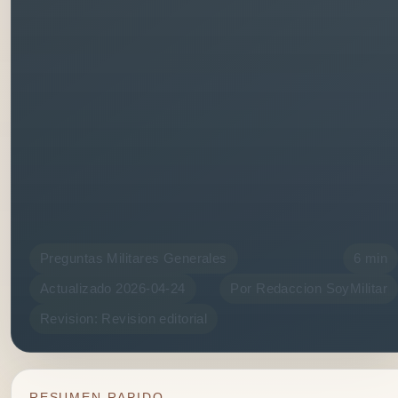
Preguntas Militares Generales
6 min
Actualizado 2026-04-24
Por Redaccion SoyMilitar
Revision: Revision editorial
RESUMEN RAPIDO