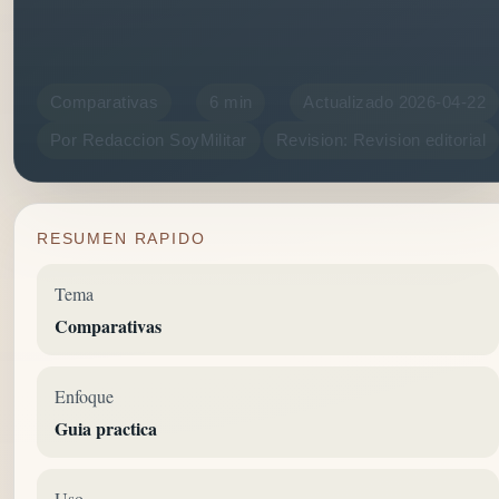
Comparativas
6 min
Actualizado 2026-04-22
Por Redaccion SoyMilitar
Revision: Revision editorial
RESUMEN RAPIDO
Tema
Comparativas
Enfoque
Guia practica
Uso