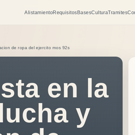
Alistamiento
Requisitos
Bases
Cultura
Tramites
Co
acion de ropa del ejercito mos 92s
sta en la
ducha y