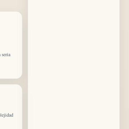
 seria
plejidad