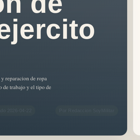
on de
ejercito
 y reparacion de ropa
o de trabajo y el tipo de
ado 2026-04-22
Por Redaccion SoyMilitar