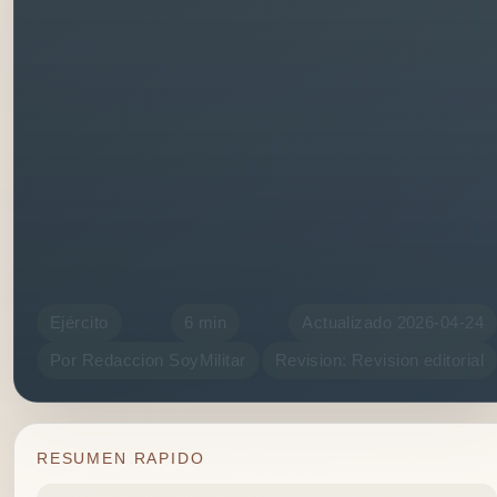
Ejército
6 min
Actualizado 2026-04-24
Por Redaccion SoyMilitar
Revision: Revision editorial
RESUMEN RAPIDO