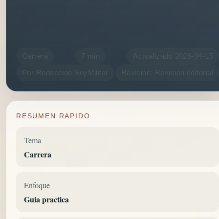
Carrera
7 min
Actualizado 2026-04-15
Por Redaccion SoyMilitar
Revision: Revision editorial
RESUMEN RAPIDO
Tema
Carrera
Enfoque
Guia practica