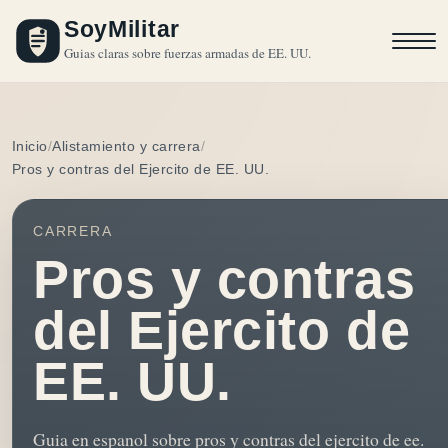
SoyMilitar
Guias claras sobre fuerzas armadas de EE. UU.
Inicio
Alistamiento y carrera
Pros y contras del Ejercito de EE. UU.
CARRERA
Pros y contras
del Ejercito de
EE. UU.
Guia en espanol sobre pros y contras del ejercito de ee.