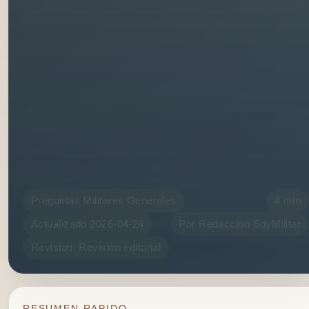
Preguntas Militares Generales
4 min
Actualizado 2026-04-24
Por Redacción SoyMilitar
Revision: Revisión editorial
RESUMEN RAPIDO