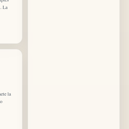
. La
ete la
uo