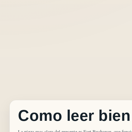
Como leer bien
La pieza mas clara del presente es Fort Buchanan, que func