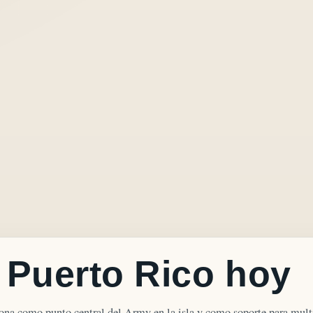
 Puerto Rico hoy
iona como punto central del Army en la isla y como soporte para mult