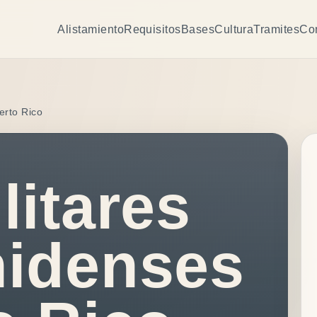
Alistamiento
Requisitos
Bases
Cultura
Tramites
Co
erto Rico
litares
nidenses