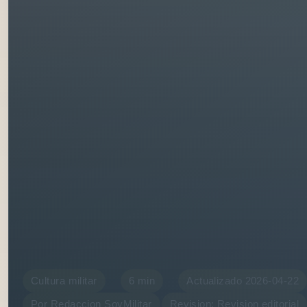
Cultura militar
6 min
Actualizado 2026-04-22
Por Redaccion SoyMilitar
Revision: Revision editorial